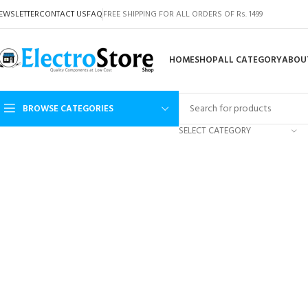
EWSLETTER
CONTACT US
FAQ
FREE SHIPPING FOR ALL ORDERS OF Rs. 1499
HOME
SHOP
ALL CATEGORY
ABOU
BROWSE CATEGORIES
SELECT CATEGORY