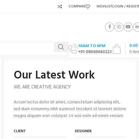
COMPARE
WISHLIST
LOGIN / REGIST
0.00
10AM TO 6PM
+91-08069640223
0
ite
Our Latest Work
WE ARE CREATIVE AGENCY
Accum luctus dolor sit amet, consectetuer adipiscing elit,
sed diam nonummy nibh euismod tincidunt ut laoreet dolore
magna aliquam erat volutpat. Ut wisi enim ad minim veniam.
CLIENT
DESIGNER