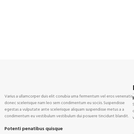
Varius a ullamcorper duis elit conubia urna fermentum vel eros venenatis
donec scelerisque nam leo sem condimentum eu sociis. Suspendisse
egestas a vulputate ante scelerisque aliquam suspendisse metus a a
condimentum eu vestibulum vestibulum dui posuere tincidunt blandit.
Potenti penatibus quisque