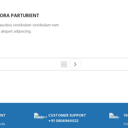
TORA PARTURIENT
faucibus vestibulum vestibulum nam
aliquet adipiscing.
ENT
CUSTOMER SUPPORT
10
+91 0806964022
ds.
Vi