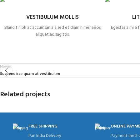
VESTIBULUM MOLLIS
LI
Blandit nibh at accumsan a a sed et diam himenaeos
Egestas a mi a 
aliquet ad sagittis.
Newer
Suspendisse quam at vestibulum
Related projects
FREE SHIPPING
ONLINE PAYM
A lacus bibendum pulvinar
Furniture
Pan India Delivery
Payment metho