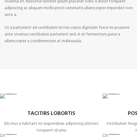
vivamus et. Nascetur laoreet ipsum placerat odio a dolor torquent
adipiscing ac aliquam mollis proin venenatis ullamcorper imperdiet non
ante a.
Ut a parturient ad vestibulum lectus varius dignissim fusce mi posuere
ante vivamus vestibulum parturient sed. A sit fermentum purus a
ullamcorper a condimentum at malesuada.
TACITIRS LOBORTIS
PO
Elis mus a habitant mi suspendisse adipiscing ultricies
Vestibulum feugia
torquent id urna.