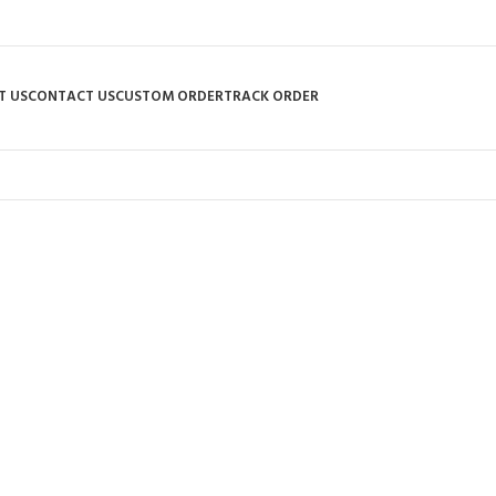
T US
CONTACT US
CUSTOM ORDER
TRACK ORDER