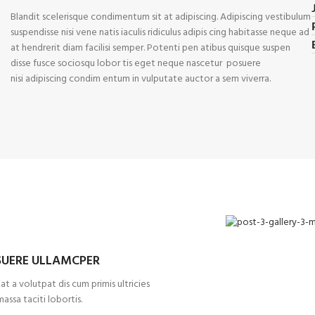
Blandit scelerisque condimentum sit at adipiscing. Adipiscing vestibulum
suspendisse nisi vene natis iaculis ridiculus adipis cing habitasse neque ad
at hendrerit diam facilisi semper. Potenti pen atibus quisque suspen
disse fusce sociosqu lobor tis eget neque nascetur posuere
nisi adipiscing condim entum in vulputate auctor a sem viverra.
SUERE ULLAMCPER
t a volutpat dis cum primis ultricies
massa taciti lobortis.