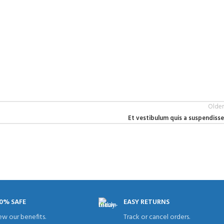
Older
Et vestibulum quis a suspendisse
0% SAFE
EASY RETURNS
ew our benefits.
Track or cancel orders.