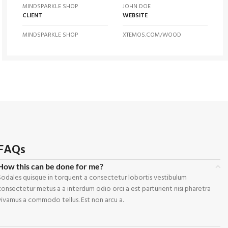
MINDSPARKLE SHOP
JOHN DOE
CLIENT
WEBSITE
MINDSPARKLE SHOP
XTEMOS.COM/WOOD
FAQs
How this can be done for me?
Sodales quisque in torquent a consectetur lobortis vestibulum
consectetur metus a a interdum odio orci a est parturient nisi pharetra
vivamus a commodo tellus. Est non arcu a.